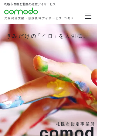
札幌市西区と北区の児童デイサービス
児童発達支援・放課後等デイサービス コモド
きみだけ
の
「
イロ
」
を
大切に。
札幌市指定事業所
comod