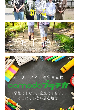
職員募集
​一緒に働く仲間
を募集しています！
新着
コモド便り
コモドからのお知らせや活動報告です。
オーダーメイドの学習支援。
学校にもない、家庭にもない、
ここにしかない居心地を。